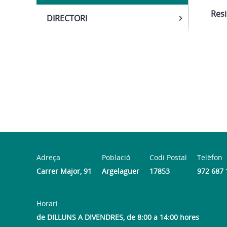
Resi
DIRECTORI
Adreça
Població
Codi Postal
Telèfon
Carrer Major, 91
Argelaguer
17853
972 687 
Horari
de DILLUNS A DIVENDRES, de 8:00 a 14:00 hores