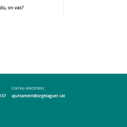
du, on vas?
Correu electrònic
137
ajuntament@argelaguer.cat