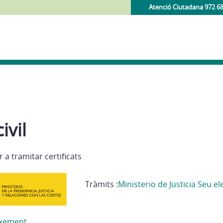
Atenció Ciutadana 972 6
ivil
 a tramitar certificats
Tràmits :
Ministerio de Justicia Seu el
aixement