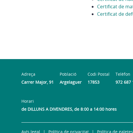
Certificat de m
Certificat de de
Adreça
Població
Codi Postal
Telèfon
Carrer Major, 91
Argelaguer
17853
972 687 
Horari
de DILLUNS A DIVENDRES, de 8:00 a 14:00 hores
Avís legal
Política de privacitat
Política de galetes