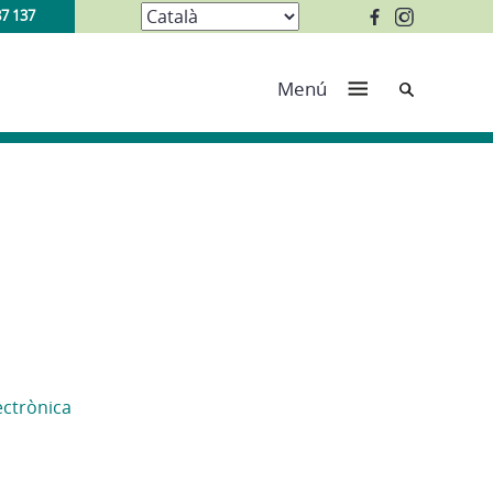
87 137
Cerca
Menú
ectrònica