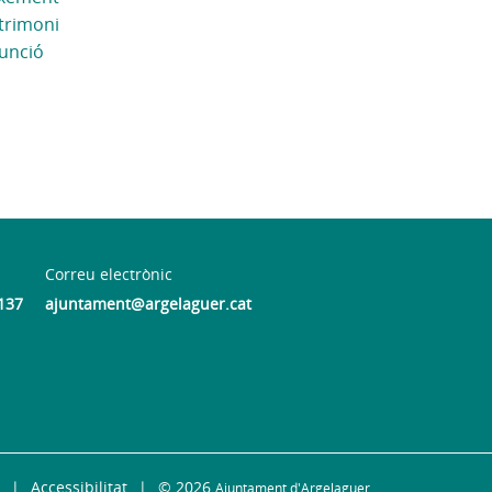
atrimoni
funció
Correu electrònic
137
ajuntament@argelaguer.cat
Accessibilitat
© 2026
Ajuntament d'Argelaguer