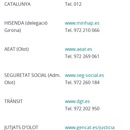
CATALUNYA
Tel. 012
HISENDA (delegació
www.minhap.es
Girona)
Tel. 972 210 066
AEAT (Olot)
www.aeat.es
Tel. 972 269 061
SEGURETAT SOCIAL (Adm.
www.seg-social.es
Olot)
Tel. 972 260 184
TRÀNSIT
www.dgt.es
Tel. 972 202 950
JUTJATS D’OLOT
www.gencat.es/justicia