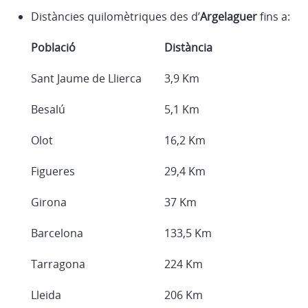
Distàncies quilomètriques des d’
Argelaguer
fins a:
Població
Distància
Sant Jaume de Llierca
3,9 Km
Besalú
5,1 Km
Olot
16,2 Km
Figueres
29,4 Km
Girona
37 Km
Barcelona
133,5 Km
Tarragona
224 Km
Lleida
206 Km