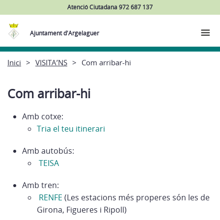
Atenció Ciutadana 972 687 137
Ajuntament d'Argelaguer
Inici
VISITA’NS
Com arribar-hi
Com arribar-hi
Amb cotxe:
Tria el teu itinerari
Amb autobús:
TEISA
Amb tren:
RENFE
(Les estacions més properes són les de
Girona, Figueres i Ripoll)