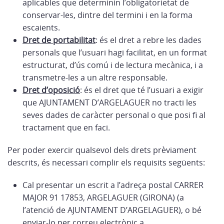
aplicables que determinin l’obligatorietat de
conservar-les, dintre del termini i en la forma
escaients.
Dret de portabilitat
: és el dret a rebre les dades
personals que l’usuari hagi facilitat, en un format
estructurat, d’ús comú i de lectura mecànica, i a
transmetre-les a un altre responsable.
Dret d’oposició
: és el dret que té l’usuari a exigir
que AJUNTAMENT D’ARGELAGUER no tracti les
seves dades de caràcter personal o que posi fi al
tractament que en faci.
Per poder exercir qualsevol dels drets prèviament
descrits, és necessari complir els requisits següents:
Cal presentar un escrit a l’adreça postal CARRER
MAJOR 91 17853, ARGELAGUER (GIRONA) (a
l’atenció de AJUNTAMENT D’ARGELAGUER), o bé
enviar-lo per correu electrònic a