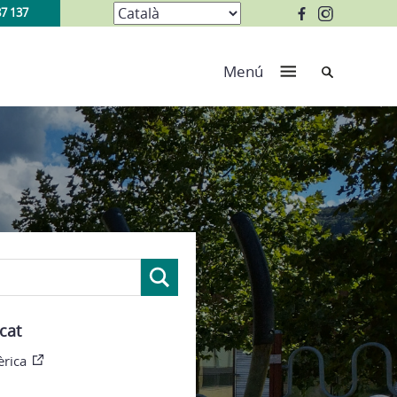
87 137
Cerca
Menú
cat
èrica