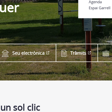
guer
Agenda
Espai Garrell
Seu electrònica
Tràmits
un sol clic