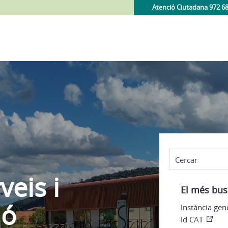
Atenció Ciutadana 972 6
veis i
El més bus
ió
Instància gen
Id CAT