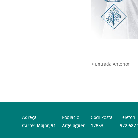
< Entrada Anterior
Adreça
Població
Codi Postal
Telèfon
Carrer Major, 91
Argelaguer
17853
972 687 