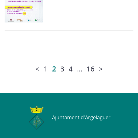
<
1
2
3
4
…
16
>
Ajuntament d'Argelaguer